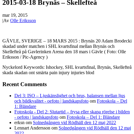
2015-03-18 Brynäs – Skellefteå
mar 19, 2015
|
Av
Olle Eriksson
GÄVLE, SVERIGE – 18 MARS 2015 : Brynäs 20 Adam Brodecki
skadad under matchen i SHL kvartsfinal mellan Brynäs och
Skellefteå på Gavlerinken Arena den 18 mars i Gävle ( Foto: Olle
Eriksson / Pic-Agency )
Nyckelord Keywords: Ishockey, SHL kvartsfinal, Brynäs, Skellefteå
skada skadan ont smärta pain injury injuries blod
Recent Comments
Del 3: ISO – Ljuskänslighet och brus, balansen mellan ljus
och bildkvalitet - oefoto | landskapsfoto
om
Fotoskola – Del
1: Bländare
Fotoskola - Del 2: Slutartid – frysa eller skapa rörelse i bilden
- oefoto | landskapsfoto
om
Fotoskola – Del 1: Bländare
erksn
om
Solnedgången vid Rödhäll den 12 maj 2022
Lennart Andersson
om
Solnedgången vid Rödhäll den 12 maj
2022