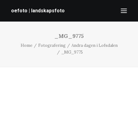
oefoto | landskapsfoto
_MG_9775
HEM
Home
Fotografering
Andra dagen i Lofsdalen
GALLERI
_MG_9775
TIPS
OM MIG
SÖK