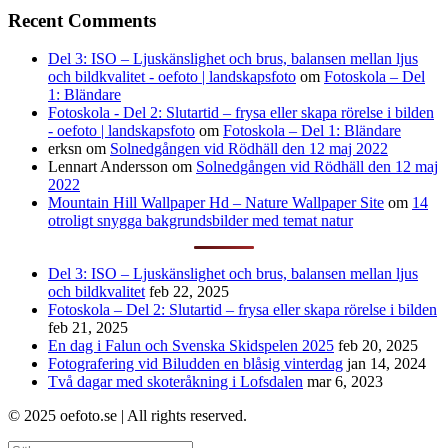
Recent Comments
Del 3: ISO – Ljuskänslighet och brus, balansen mellan ljus
och bildkvalitet - oefoto | landskapsfoto
om
Fotoskola – Del
1: Bländare
Fotoskola - Del 2: Slutartid – frysa eller skapa rörelse i bilden
- oefoto | landskapsfoto
om
Fotoskola – Del 1: Bländare
erksn
om
Solnedgången vid Rödhäll den 12 maj 2022
Lennart Andersson
om
Solnedgången vid Rödhäll den 12 maj
2022
Mountain Hill Wallpaper Hd – Nature Wallpaper Site
om
14
otroligt snygga bakgrundsbilder med temat natur
Del 3: ISO – Ljuskänslighet och brus, balansen mellan ljus
och bildkvalitet
feb 22, 2025
Fotoskola – Del 2: Slutartid – frysa eller skapa rörelse i bilden
feb 21, 2025
En dag i Falun och Svenska Skidspelen 2025
feb 20, 2025
Fotografering vid Biludden en blåsig vinterdag
jan 14, 2024
Två dagar med skoteråkning i Lofsdalen
mar 6, 2023
© 2025 oefoto.se | All rights reserved.