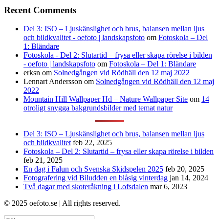
Recent Comments
Del 3: ISO – Ljuskänslighet och brus, balansen mellan ljus
och bildkvalitet - oefoto | landskapsfoto
om
Fotoskola – Del
1: Bländare
Fotoskola - Del 2: Slutartid – frysa eller skapa rörelse i bilden
- oefoto | landskapsfoto
om
Fotoskola – Del 1: Bländare
erksn
om
Solnedgången vid Rödhäll den 12 maj 2022
Lennart Andersson
om
Solnedgången vid Rödhäll den 12 maj
2022
Mountain Hill Wallpaper Hd – Nature Wallpaper Site
om
14
otroligt snygga bakgrundsbilder med temat natur
Del 3: ISO – Ljuskänslighet och brus, balansen mellan ljus
och bildkvalitet
feb 22, 2025
Fotoskola – Del 2: Slutartid – frysa eller skapa rörelse i bilden
feb 21, 2025
En dag i Falun och Svenska Skidspelen 2025
feb 20, 2025
Fotografering vid Biludden en blåsig vinterdag
jan 14, 2024
Två dagar med skoteråkning i Lofsdalen
mar 6, 2023
© 2025 oefoto.se | All rights reserved.