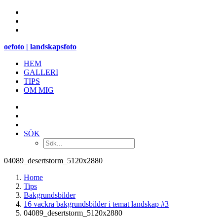
oefoto | landskapsfoto
HEM
GALLERI
TIPS
OM MIG
SÖK
04089_desertstorm_5120x2880
Home
Tips
Bakgrundsbilder
16 vackra bakgrundsbilder i temat landskap #3
04089_desertstorm_5120x2880