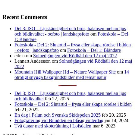
Recent Comments
Del 3: ISO – Ljuskänslighet och brus, balansen mellan ljus
och bildkvalitet - oefoto | landskapsfoto
om
Fotoskola – Del
1: Bländare
Fotoskola - Del 2: Slutartid – frysa eller skapa rörelse i bilden
- oefoto | landskapsfoto
om
Fotoskola – Del 1: Bländare
erksn
om
Solnedgången vid Rödhäll den 12 maj 2022
Lennart Andersson
om
Solnedgången vid Rödhäll den 12 maj
2022
Mountain Hill Wallpaper Hd – Nature Wallpaper Site
om
14
otroligt snygga bakgrundsbilder med temat natur
Del 3: ISO – Ljuskänslighet och brus, balansen mellan ljus
och bildkvalitet
feb 22, 2025
Fotoskola – Del 2: Slutartid – frysa eller skapa rörelse i bilden
feb 21, 2025
En dag i Falun och Svenska Skidspelen 2025
feb 20, 2025
Fotografering vid Biludden en blåsig vinterdag
jan 14, 2024
Två dagar med skoteråkning i Lofsdalen
mar 6, 2023