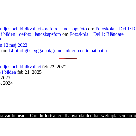
ljus och bildkvalitet - oefoto | landskapsfoto
om
Fotoskola – Del 1: B
 i bilden - oefoto | landskapsfoto
om
Fotoskola – Del 1: Bländare
2
n 12 maj 2022
om
14 otroligt snygga bakgrundsbilder med temat natur
 ljus och bildkvalitet
feb 22, 2025
 i bilden
feb 21, 2025
, 2025
4, 2024
en på vår hemsida. Om du fortsätter att använda den här webbplatsen komm