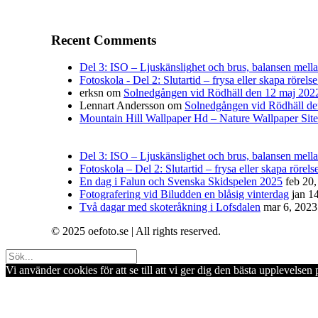
Recent Comments
Del 3: ISO – Ljuskänslighet och brus, balansen mellan 
Fotoskola - Del 2: Slutartid – frysa eller skapa rörelse
erksn
om
Solnedgången vid Rödhäll den 12 maj 202
Lennart Andersson
om
Solnedgången vid Rödhäll de
Mountain Hill Wallpaper Hd – Nature Wallpaper Site
Del 3: ISO – Ljuskänslighet och brus, balansen mellan
Fotoskola – Del 2: Slutartid – frysa eller skapa rörelse
En dag i Falun och Svenska Skidspelen 2025
feb 20
Fotografering vid Biludden en blåsig vinterdag
jan 1
Två dagar med skoteråkning i Lofsdalen
mar 6, 2023
© 2025 oefoto.se | All rights reserved.
Vi använder cookies för att se till att vi ger dig den bästa upplevels