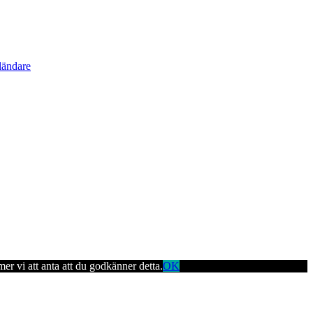
ländare
er vi att anta att du godkänner detta.
OK